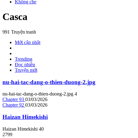
Không che
Casca
991 Truyện tranh
Mới cập nhật
Trending
Đọc nhiều
Truyện mới
nu-hai-tac-dang-o-thien-duong-2.jpg
nu-hai-tac-dang-o-thien-duong-2.jpg
4
Chapter 93
03/03/2026
Chapter 92
03/03/2026
Haizan Himekishi
Haizan Himekishi
4
0
2799