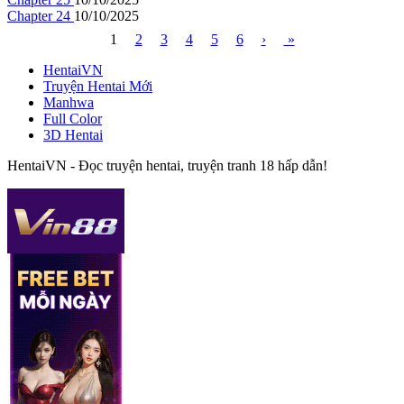
Chapter 24
10/10/2025
1
2
3
4
5
6
›
»
HentaiVN
Truyện Hentai Mới
Manhwa
Full Color
3D Hentai
HentaiVN - Đọc truyện hentai, truyện tranh 18 hấp dẫn!