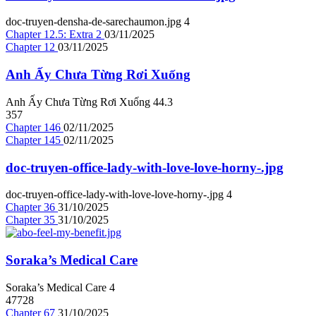
doc-truyen-densha-de-sarechaumon.jpg
4
Chapter 12.5: Extra 2
03/11/2025
Chapter 12
03/11/2025
Anh Ấy Chưa Từng Rơi Xuống
Anh Ấy Chưa Từng Rơi Xuống
4
4.3
357
Chapter 146
02/11/2025
Chapter 145
02/11/2025
doc-truyen-office-lady-with-love-love-horny-.jpg
doc-truyen-office-lady-with-love-love-horny-.jpg
4
Chapter 36
31/10/2025
Chapter 35
31/10/2025
Soraka’s Medical Care
Soraka’s Medical Care
4
47728
Chapter 67
31/10/2025