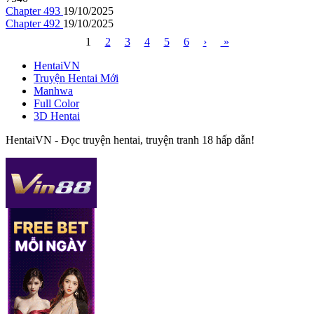
Chapter 493
19/10/2025
Chapter 492
19/10/2025
1
2
3
4
5
6
›
»
HentaiVN
Truyện Hentai Mới
Manhwa
Full Color
3D Hentai
HentaiVN - Đọc truyện hentai, truyện tranh 18 hấp dẫn!