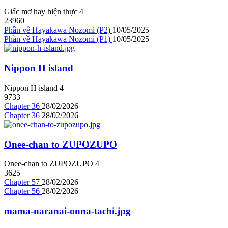
Giấc mơ hay hiện thực
4
23960
Phần về Hayakawa Nozomi (P2)
10/05/2025
Phần về Hayakawa Nozomi (P1)
10/05/2025
Nippon H island
Nippon H island
4
9733
Chapter 36
28/02/2026
Chapter 36
28/02/2026
Onee-chan to ZUPOZUPO
Onee-chan to ZUPOZUPO
4
3625
Chapter 57
28/02/2026
Chapter 56
28/02/2026
mama-naranai-onna-tachi.jpg