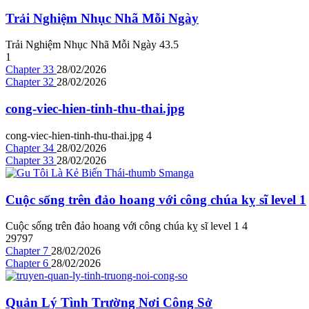
Trải Nghiệm Nhục Nhã Mỗi Ngày
Trải Nghiệm Nhục Nhã Mỗi Ngày
4
3.5
1
Chapter 33
28/02/2026
Chapter 32
28/02/2026
cong-viec-hien-tinh-thu-thai.jpg
cong-viec-hien-tinh-thu-thai.jpg
4
Chapter 34
28/02/2026
Chapter 33
28/02/2026
Cuộc sống trên đảo hoang với công chúa kỵ sĩ level 1
Cuộc sống trên đảo hoang với công chúa kỵ sĩ level 1
4
29797
Chapter 7
28/02/2026
Chapter 6
28/02/2026
Quản Lý Tình Trường Nơi Công Sở