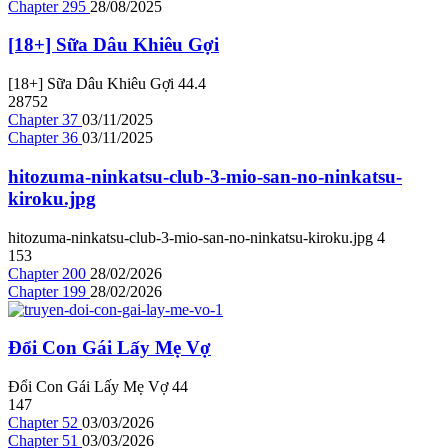
Chapter 295
28/08/2025
[18+] Sữa Dâu Khiêu Gợi
[18+] Sữa Dâu Khiêu Gợi
4
4.4
28752
Chapter 37
03/11/2025
Chapter 36
03/11/2025
hitozuma-ninkatsu-club-3-mio-san-no-ninkatsu-
kiroku.jpg
hitozuma-ninkatsu-club-3-mio-san-no-ninkatsu-kiroku.jpg
4
153
Chapter 200
28/02/2026
Chapter 199
28/02/2026
Đổi Con Gái Lấy Mẹ Vợ
Đổi Con Gái Lấy Mẹ Vợ
4
4
147
Chapter 52
03/03/2026
Chapter 51
03/03/2026