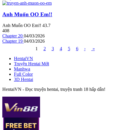
Anh Muốn OO Em!!
Anh Muốn OO Em!!
4
3.7
408
Chapter 20
04/03/2026
Chapter 19
04/03/2026
1
2
3
4
5
6
›
»
HentaiVN
Truyện Hentai Mới
Manhwa
Full Color
3D Hentai
HentaiVN - Đọc truyện hentai, truyện tranh 18 hấp dẫn!