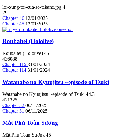
loi-xung-toi-cua-so-takane.jpg
4
29
Chapter 46
12/01/2025
Chapter 45
12/01/2025
Roubaitei (Hololive)
Roubaitei (Hololive)
4
5
436088
Chapter 115
31/01/2024
Chapter 114
31/01/2024
Watanabe no Kyuujitsu ~episode of Tsuki
Watanabe no Kyuujitsu ~episode of Tsuki
4
4.3
421325
Chapter 32
06/11/2025
Chapter 31
06/11/2025
Mắt Phủ Toàn Sương
Mắt Phủ Toàn Sương
4
5